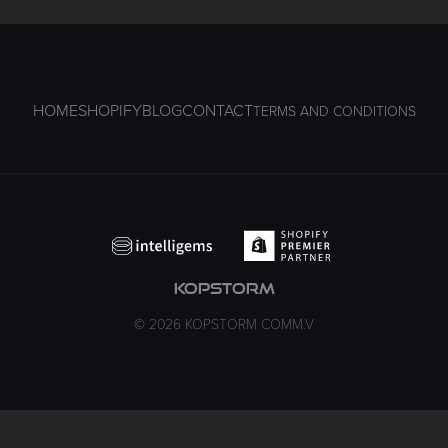
HOME
SHOPIFY
BLOG
CONTACT
TERMS AND CONDITIONS
kopstorm
© 2026 KOPSTORM COMM.V